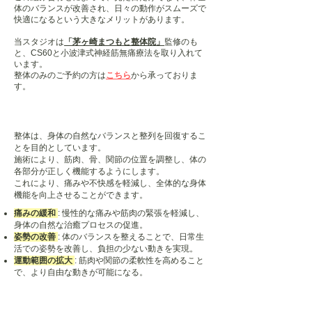
体のバランスが改善され、日々の動作がスムーズで
快適になるという大きなメリットがあります。
​当スタジオは
「茅ヶ崎まつもと整体院」
監修のも
と、CS60と小波津式神経筋無痛療法を取り入れて
います。
​整体のみのご予約の方は
こちら
から承っておりま
す。
​整体の役割
​整体は、身体の自然なバランスと整列を回復するこ
とを目的としています。
施術により、筋肉、骨、関節の位置を調整し、体の
各部分が正しく機能するようにします。
これにより、痛みや不快感を軽減し、全体的な身体
機能を向上させることができます。
痛みの緩和
: 慢性的な痛みや筋肉の緊張を軽減し、
身体の自然な治癒プロセスの促進。
姿勢の改善
: 体のバランスを整えることで、日常生
活での姿勢を改善し、負担の少ない動きを実現。
運動範囲の拡大
: 筋肉や関節の柔軟性を高めること
で、より自由な動きが可能になる。
ピラティスの役割