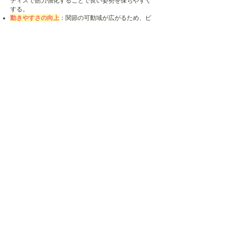
ティスで筋力強化することで良い姿勢を保ちやすく
する。
動きやすさの向上
：関節の可動域が広がるため、ピ
ラティスの動きがスムーズになる。
予防的なケア
: 整体で体の歪みを整え、ピラティス
で筋力や柔軟性を強化することで、ケガの予防や再
発防止に効果的。
​ピラティスとインナーケア
当スタジオではピラティス、整体、インナーケアを
組み合わせたレッスンを提供しております。
詳しくはこちら
​レッスンのご予約
ご予約はこちらから