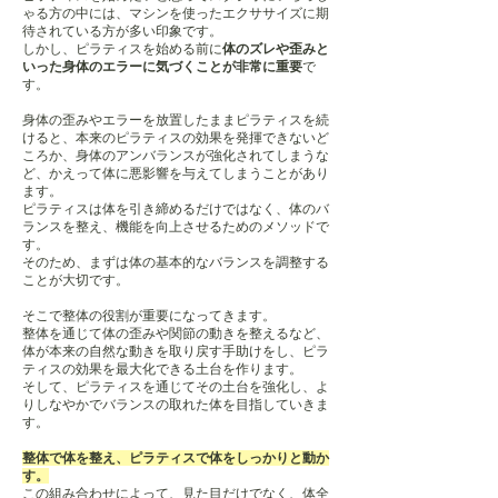
ゃる方の中には、マシンを使ったエクササイズに期
待されている方が多い印象です。
しかし、ピラティスを始める前に
体のズレや歪みと
いった身体のエラーに気づくことが非常に重要
で
す。
身体の歪みやエラーを放置したままピラティスを続
けると、本来のピラティスの効果を発揮できないど
ころか、身体のアンバランスが強化されてしまうな
ど、かえって体に悪影響を与えてしまうことがあり
ます。
ピラティスは体を引き締めるだけではなく、体のバ
ランスを整え、機能を向上させるためのメソッドで
す。
そのため、まずは体の基本的なバランスを調整する
ことが大切です。
そこで整体の役割が重要になってきます。
整体を通じて体の歪みや関節の動きを整えるなど、
体が本来の自然な動きを取り戻す手助けをし、ピラ
ティスの効果を最大化できる土台を作ります。
そして、ピラティスを通じてその土台を強化し、よ
りしなやかでバランスの取れた体を目指していきま
す。
整体で体を整え、ピラティスで体をしっかりと動か
す。
この組み合わせによって、見た目だけでなく、体全