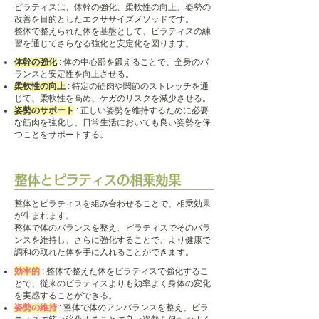
ピラティスは、体幹の強化、柔軟性の向上、姿勢の
改善を目的としたエクササイズメソッドです。
整体で整えられた体を基盤として、ピラティスの練
習を通じてさらなる強化と安定化を図ります。
体幹の強化
: 体の中心部を鍛えることで、全身のバ
ランスと安定性を向上させる。
柔軟性の向上
: 特定の筋肉や関節のストレッチを通
じて、柔軟性を高め、ケガのリスクを減少させる。
姿勢のサポート
: 正しい姿勢を維持するために必要
な筋肉を強化し、日常生活においても良い姿勢を保
つことをサポートする。
​整体とピラティスの相乗効果
整体とピラティスを組み合わせることで、相乗効果
が生まれます。
整体で体のバランスを整え、ピラティスでそのバラ
ンスを維持し、さらに強化することで、より健康で
調和の取れた体を手に入れることができます。
効率的
: 整体で整えた体をピラティスで強化するこ
とで、従来のピラティスよりも効率よく身体の変化
を実感することができる。
姿勢の維持
: 整体で体のアンバランスを整え、ピラ