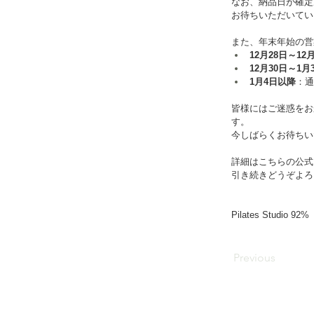
なお、納品日が確定
お待ちいただいてい
また、年末年始の営
12月28日～12
12月30日～1月
1月4日以降
：通
皆様にはご迷惑をお
す。
今しばらくお待ちい
詳細はこちらの公式
引き続きどうぞよろ
Pilates Studio 92%
Previous