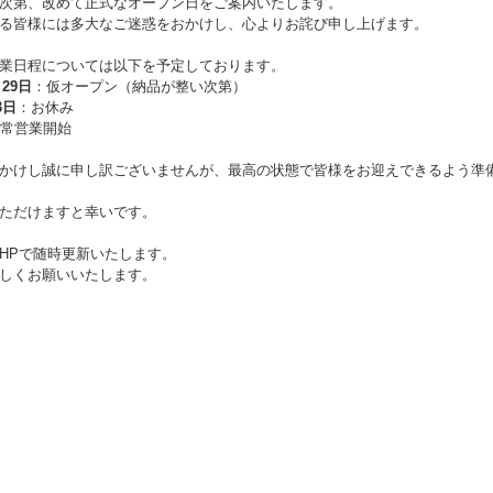
次第、改めて正式なオープン日をご案内いたします。
る皆様には多大なご迷惑をおかけし、心よりお詫び申し上げます。
業日程については以下を予定しております。
月29日
：仮オープン（納品が整い次第）
3日
：お休み
常営業開始
かけし誠に申し訳ございませんが、最高の状態で皆様をお迎えできるよう準
ただけますと幸いです。
HPで随時更新いたします。
しくお願いいたします。