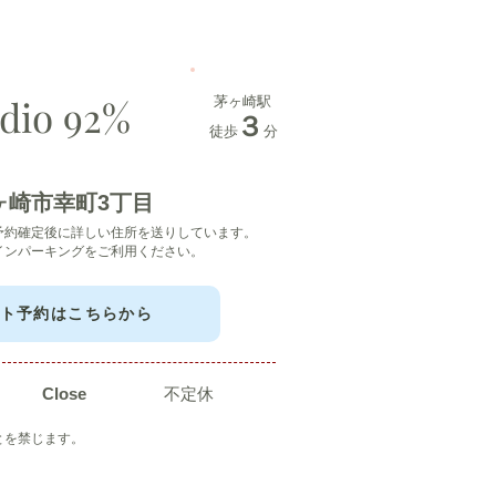
udio 92%
​茅ヶ崎駅
​３
​徒歩
​分
茅ヶ崎市幸町3丁目
予約確定後に詳しい住所を送りしています。
ンパーキングをご利用ください。​
ト予約はこちらから
​Close
​不定休
とを禁じます。