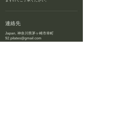
ますのでご了承ください。
連絡先
Japan, 神奈川県茅ヶ崎市幸町
92.pilates@gmail.com
Pilates Studio 92%
ネット予約はこちらから
​茅ヶ崎駅
​〒253-0052
​３
​神奈川県茅ヶ崎市幸町3丁目
​徒歩
​分
​当スタジオはプライベートスタジオのため予約確定後に詳しい住