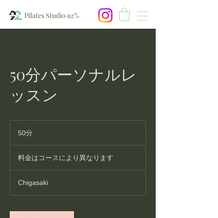
Pilates Studio 92%
50分パーソナルレ
ッスン
50分
5
0
料
分
金
料金はコースにより異なります
は
コ
ー
Chigasaki
ス
に
よ
り
異
な